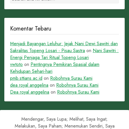
Komentar Tebaru
Menjadi Bayangan Leluhur: Jejak Nani Dewi Sawitri dan
Sakralitas Topeng Losari - Pisau Sastra
on
Nani Sawitri :
Energi Penjaga Tari Ritual Topeng Losari
vwtoto
on
Pentingnya Pemikiran Spasial dalam
Kehidupan Sehari-hari
pmb.sttians.ac.id
on
Robohnya Surau Kami
dea royal anggelina
on
Robohnya Surau Kami
Dea royal anggelina
on
Robohnya Surau Kami
Mendengar, Saya Lupa; Melihat, Saya Ingat;
Melakukan, Saya Paham; Menemukan Sendiri, Saya