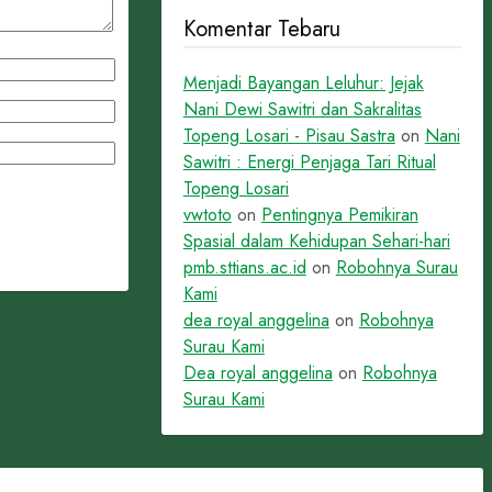
Komentar Tebaru
Menjadi Bayangan Leluhur: Jejak
Nani Dewi Sawitri dan Sakralitas
Topeng Losari - Pisau Sastra
on
Nani
Sawitri : Energi Penjaga Tari Ritual
Topeng Losari
vwtoto
on
Pentingnya Pemikiran
Spasial dalam Kehidupan Sehari-hari
pmb.sttians.ac.id
on
Robohnya Surau
Kami
dea royal anggelina
on
Robohnya
Surau Kami
Dea royal anggelina
on
Robohnya
Surau Kami