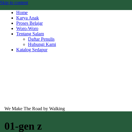
Skip to content
Home
Karya Anak
Proses Belajar
Woro-Woro
Tentang Salam
Daftar Penulis
Hubungi Kami
Katalog Sedapur
We Make The Road by Walking
01-gen z