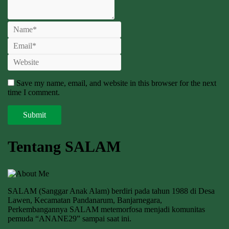
Save my name, email, and website in this browser for the next
time I comment.
Tentang SALAM
SALAM (Sanggar Anak Alam) berdiri pada tahun 1988 di Desa
Lawen, Kecamatan Pandanarum, Banjarnegara,
Perkembangannya SALAM metemorfosa menjadi komunitas
pemuda “ANANE29” sampai saat ini.