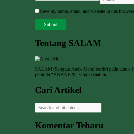
Save my name, email, and website in this browser
Tentang SALAM
SALAM (Sanggar Anak Alam) berdiri pada tahun 
pemuda “ANANE29” sampai saat ini.
Cari Artikel
Komentar Tebaru