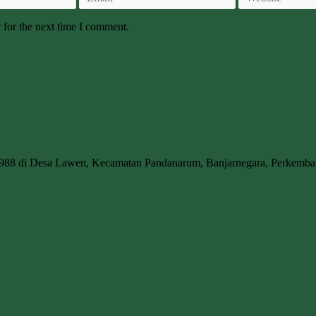
 for the next time I comment.
1988 di Desa Lawen, Kecamatan Pandanarum, Banjarnegara, Perkem