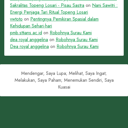
Sakralitas Topeng Losari - Pisau Sastra
on
Nani Sawitri :
Energi Penjaga Tari Ritual Topeng Losari
vwtoto
on
Pentingnya Pemikiran Spasial dalam
Kehidupan Sehari-hari
pmb.sttians.ac.id
on
Robohnya Surau Kami
dea royal anggelina
on
Robohnya Surau Kami
Dea royal anggelina
on
Robohnya Surau Kami
Mendengar, Saya Lupa; Melihat, Saya Ingat;
Melakukan, Saya Paham; Menemukan Sendiri, Saya
Kuasai