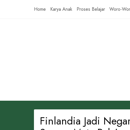
Skip
Home
Karya Anak
Proses Belajar
Woro-Wo
to
content
Finlandia Jadi Neg