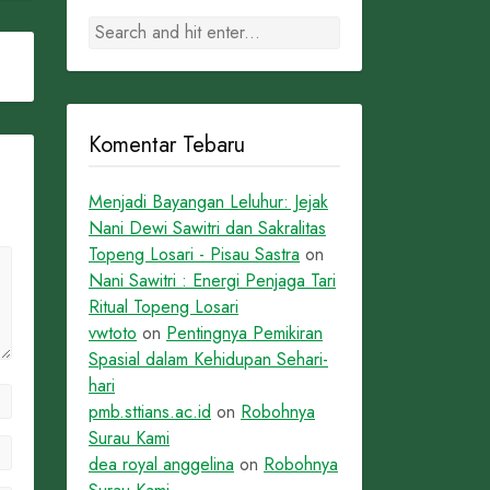
Komentar Tebaru
Menjadi Bayangan Leluhur: Jejak
Nani Dewi Sawitri dan Sakralitas
Topeng Losari - Pisau Sastra
on
Nani Sawitri : Energi Penjaga Tari
Ritual Topeng Losari
vwtoto
on
Pentingnya Pemikiran
Spasial dalam Kehidupan Sehari-
hari
pmb.sttians.ac.id
on
Robohnya
Surau Kami
dea royal anggelina
on
Robohnya