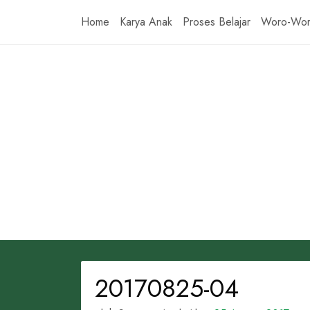
Skip
Home
Karya Anak
Proses Belajar
Woro-Wo
to
content
20170825-04