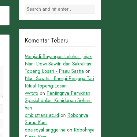
Komentar Tebaru
Menjadi Bayangan Leluhur: Jejak
Nani Dewi Sawitri dan Sakralitas
Topeng Losari - Pisau Sastra
on
Nani Sawitri : Energi Penjaga Tari
Ritual Topeng Losari
vwtoto
on
Pentingnya Pemikiran
Spasial dalam Kehidupan Sehari-
hari
pmb.sttians.ac.id
on
Robohnya
Surau Kami
dea royal anggelina
on
Robohnya