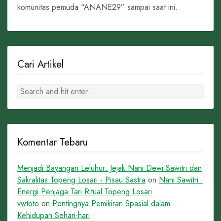
komunitas pemuda “ANANE29” sampai saat ini.
Cari Artikel
Komentar Tebaru
Menjadi Bayangan Leluhur: Jejak Nani Dewi Sawitri dan
Sakralitas Topeng Losari - Pisau Sastra
on
Nani Sawitri :
Energi Penjaga Tari Ritual Topeng Losari
vwtoto
on
Pentingnya Pemikiran Spasial dalam
Kehidupan Sehari-hari