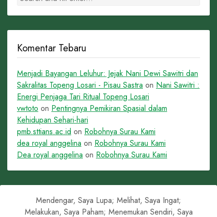
Komentar Tebaru
Menjadi Bayangan Leluhur: Jejak Nani Dewi Sawitri dan
Sakralitas Topeng Losari - Pisau Sastra
on
Nani Sawitri :
Energi Penjaga Tari Ritual Topeng Losari
vwtoto
on
Pentingnya Pemikiran Spasial dalam
Kehidupan Sehari-hari
pmb.sttians.ac.id
on
Robohnya Surau Kami
dea royal anggelina
on
Robohnya Surau Kami
Dea royal anggelina
on
Robohnya Surau Kami
Mendengar, Saya Lupa; Melihat, Saya Ingat;
Melakukan, Saya Paham; Menemukan Sendiri, Saya