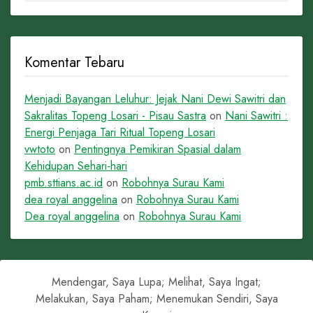
Komentar Tebaru
Menjadi Bayangan Leluhur: Jejak Nani Dewi Sawitri dan
Sakralitas Topeng Losari - Pisau Sastra
on
Nani Sawitri :
Energi Penjaga Tari Ritual Topeng Losari
vwtoto
on
Pentingnya Pemikiran Spasial dalam
Kehidupan Sehari-hari
pmb.sttians.ac.id
on
Robohnya Surau Kami
dea royal anggelina
on
Robohnya Surau Kami
Dea royal anggelina
on
Robohnya Surau Kami
Mendengar, Saya Lupa; Melihat, Saya Ingat;
Melakukan, Saya Paham; Menemukan Sendiri, Saya