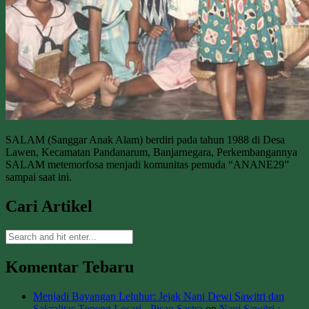
SALAM (Sanggar Anak Alam) berdiri pada tahun 1988 di Desa
Lawen, Kecamatan Pandanarum, Banjarnegara, Perkembangannya
SALAM metemorfosa menjadi komunitas pemuda “ANANE29”
sampai saat ini.
Cari Artikel
Komentar Tebaru
Menjadi Bayangan Leluhur: Jejak Nani Dewi Sawitri dan
Sakralitas Topeng Losari - Pisau Sastra
on
Nani Sawitri :