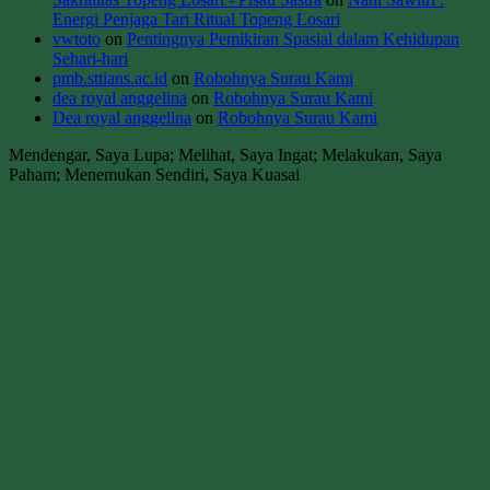
Energi Penjaga Tari Ritual Topeng Losari
vwtoto
on
Pentingnya Pemikiran Spasial dalam Kehidupan
Sehari-hari
pmb.sttians.ac.id
on
Robohnya Surau Kami
dea royal anggelina
on
Robohnya Surau Kami
Dea royal anggelina
on
Robohnya Surau Kami
Mendengar, Saya Lupa; Melihat, Saya Ingat; Melakukan, Saya
Paham; Menemukan Sendiri, Saya Kuasai