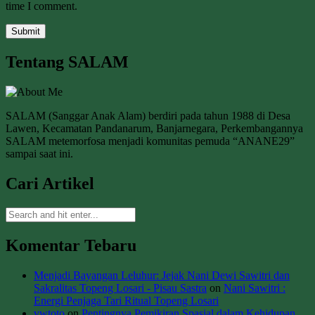
time I comment.
Tentang SALAM
SALAM (Sanggar Anak Alam) berdiri pada tahun 1988 di Desa
Lawen, Kecamatan Pandanarum, Banjarnegara, Perkembangannya
SALAM metemorfosa menjadi komunitas pemuda “ANANE29”
sampai saat ini.
Cari Artikel
Komentar Tebaru
Menjadi Bayangan Leluhur: Jejak Nani Dewi Sawitri dan
Sakralitas Topeng Losari - Pisau Sastra
on
Nani Sawitri :
Energi Penjaga Tari Ritual Topeng Losari
vwtoto
on
Pentingnya Pemikiran Spasial dalam Kehidupan