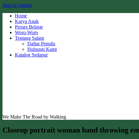
Skip to content
Home
Karya Anak
Proses Belajar
Woro-Woro
Tentang Salam
Daftar Penulis
Hubungi Kami
Katalog Sedapur
We Make The Road by Walking
Closeup portrait woman hand throwing empt