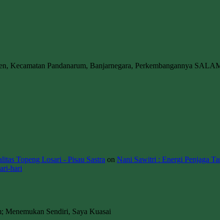
wen, Kecamatan Pandanarum, Banjarnegara, Perkembangannya SALA
itas Topeng Losari - Pisau Sastra
on
Nani Sawitri : Energi Penjaga Ta
ri-hari
m; Menemukan Sendiri, Saya Kuasai