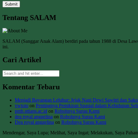
Tentang SALAM
SALAM (Sanggar Anak Alam) berdiri pada tahun 1988 di Desa La
ini.
Cari Artikel
Komentar Tebaru
Menjadi Bayangan Leluhur: Jejak Nani Dewi Sawitri dan Sakral
vwtoto
on
Pentingnya Pemikiran Spasial dalam Kehidupan Seha
pmb.sttians.ac.id
on
Robohnya Surau Kami
dea royal anggelina
on
Robohnya Surau Kami
Dea royal anggelina
on
Robohnya Surau Kami
Mendengar, Saya Lupa; Melihat, Saya Ingat; Melakukan, Saya Paha