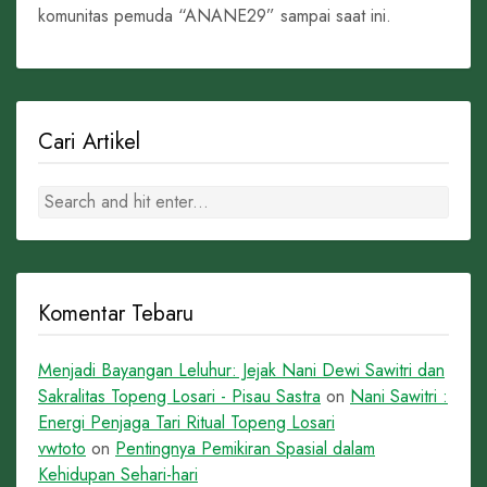
komunitas pemuda “ANANE29” sampai saat ini.
Cari Artikel
Komentar Tebaru
Menjadi Bayangan Leluhur: Jejak Nani Dewi Sawitri dan
Sakralitas Topeng Losari - Pisau Sastra
on
Nani Sawitri :
Energi Penjaga Tari Ritual Topeng Losari
vwtoto
on
Pentingnya Pemikiran Spasial dalam
Kehidupan Sehari-hari