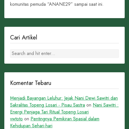
komunitas pemuda “ANANE29” sampai saat ini.
Cari Artikel
Komentar Tebaru
Menjadi Bayangan Leluhur: Jejak Nani Dewi Sawitri dan
Sakralitas Topeng Losari - Pisau Sastra
on
Nani Sawitri :
Energi Penjaga Tari Ritual Topeng Losari
vwtoto
on
Pentingnya Pemikiran Spasial dalam
Kehidupan Sehari-hari