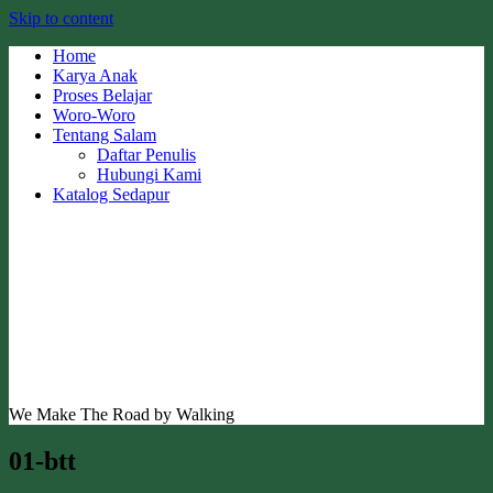
Skip to content
Home
Karya Anak
Proses Belajar
Woro-Woro
Tentang Salam
Daftar Penulis
Hubungi Kami
Katalog Sedapur
We Make The Road by Walking
01-btt