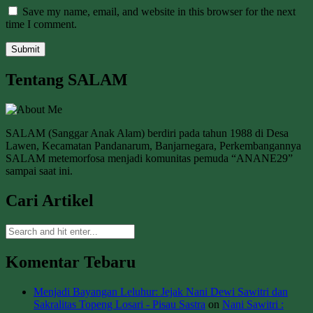
Save my name, email, and website in this browser for the next
time I comment.
Tentang SALAM
SALAM (Sanggar Anak Alam) berdiri pada tahun 1988 di Desa
Lawen, Kecamatan Pandanarum, Banjarnegara, Perkembangannya
SALAM metemorfosa menjadi komunitas pemuda “ANANE29”
sampai saat ini.
Cari Artikel
Komentar Tebaru
Menjadi Bayangan Leluhur: Jejak Nani Dewi Sawitri dan
Sakralitas Topeng Losari - Pisau Sastra
on
Nani Sawitri :