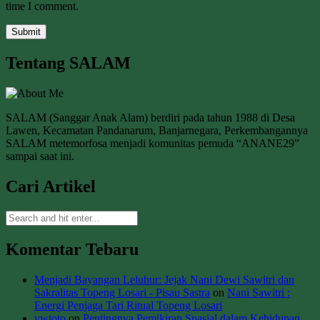
time I comment.
Tentang SALAM
SALAM (Sanggar Anak Alam) berdiri pada tahun 1988 di Desa
Lawen, Kecamatan Pandanarum, Banjarnegara, Perkembangannya
SALAM metemorfosa menjadi komunitas pemuda “ANANE29”
sampai saat ini.
Cari Artikel
Komentar Tebaru
Menjadi Bayangan Leluhur: Jejak Nani Dewi Sawitri dan
Sakralitas Topeng Losari - Pisau Sastra
on
Nani Sawitri :
Energi Penjaga Tari Ritual Topeng Losari
vwtoto
on
Pentingnya Pemikiran Spasial dalam Kehidupan