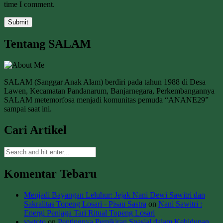
time I comment.
Tentang SALAM
SALAM (Sanggar Anak Alam) berdiri pada tahun 1988 di Desa
Lawen, Kecamatan Pandanarum, Banjarnegara, Perkembangannya
SALAM metemorfosa menjadi komunitas pemuda “ANANE29”
sampai saat ini.
Cari Artikel
Komentar Tebaru
Menjadi Bayangan Leluhur: Jejak Nani Dewi Sawitri dan
Sakralitas Topeng Losari - Pisau Sastra
on
Nani Sawitri :
Energi Penjaga Tari Ritual Topeng Losari
vwtoto
on
Pentingnya Pemikiran Spasial dalam Kehidupan