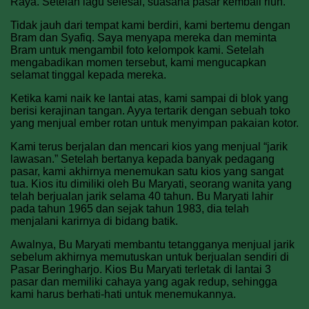
Raya. Setelah lagu selesai, suasana pasar kembali riuh.
Tidak jauh dari tempat kami berdiri, kami bertemu dengan
Bram dan Syafiq. Saya menyapa mereka dan meminta
Bram untuk mengambil foto kelompok kami. Setelah
mengabadikan momen tersebut, kami mengucapkan
selamat tinggal kepada mereka.
Ketika kami naik ke lantai atas, kami sampai di blok yang
berisi kerajinan tangan. Ayya tertarik dengan sebuah toko
yang menjual ember rotan untuk menyimpan pakaian kotor.
Kami terus berjalan dan mencari kios yang menjual “jarik
lawasan.” Setelah bertanya kepada banyak pedagang
pasar, kami akhirnya menemukan satu kios yang sangat
tua. Kios itu dimiliki oleh Bu Maryati, seorang wanita yang
telah berjualan jarik selama 40 tahun. Bu Maryati lahir
pada tahun 1965 dan sejak tahun 1983, dia telah
menjalani karirnya di bidang batik.
Awalnya, Bu Maryati membantu tetangganya menjual jarik
sebelum akhirnya memutuskan untuk berjualan sendiri di
Pasar Beringharjo. Kios Bu Maryati terletak di lantai 3
pasar dan memiliki cahaya yang agak redup, sehingga
kami harus berhati-hati untuk menemukannya.