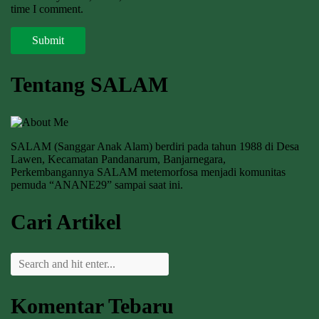
time I comment.
Tentang SALAM
SALAM (Sanggar Anak Alam) berdiri pada tahun 1988 di Desa
Lawen, Kecamatan Pandanarum, Banjarnegara,
Perkembangannya SALAM metemorfosa menjadi komunitas
pemuda “ANANE29” sampai saat ini.
Cari Artikel
Komentar Tebaru