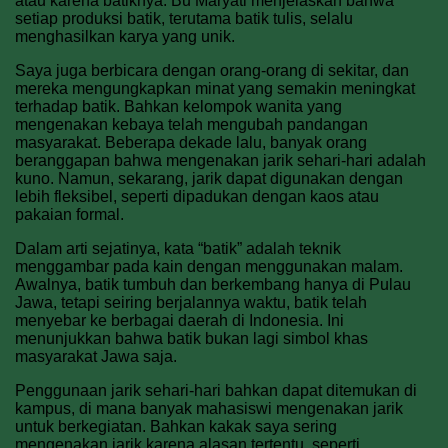
atau karena batiknya. Bu Maryati menjelaskan bahwa
setiap produksi batik, terutama batik tulis, selalu
menghasilkan karya yang unik.
Saya juga berbicara dengan orang-orang di sekitar, dan
mereka mengungkapkan minat yang semakin meningkat
terhadap batik. Bahkan kelompok wanita yang
mengenakan kebaya telah mengubah pandangan
masyarakat. Beberapa dekade lalu, banyak orang
beranggapan bahwa mengenakan jarik sehari-hari adalah
kuno. Namun, sekarang, jarik dapat digunakan dengan
lebih fleksibel, seperti dipadukan dengan kaos atau
pakaian formal.
Dalam arti sejatinya, kata “batik” adalah teknik
menggambar pada kain dengan menggunakan malam.
Awalnya, batik tumbuh dan berkembang hanya di Pulau
Jawa, tetapi seiring berjalannya waktu, batik telah
menyebar ke berbagai daerah di Indonesia. Ini
menunjukkan bahwa batik bukan lagi simbol khas
masyarakat Jawa saja.
Penggunaan jarik sehari-hari bahkan dapat ditemukan di
kampus, di mana banyak mahasiswi mengenakan jarik
untuk berkegiatan. Bahkan kakak saya sering
mengenakan jarik karena alasan tertentu, seperti