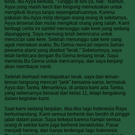
tunai, ibu Ayya berkata, “Tunggu di sini ya, nak.” Namun,
Ayya yang masih kecil dan bingung memutuskan untuk
mengikuti ibunya tanpa sepengetahuannya. Karena
pakaian ibu Ayya mirip dengan orang-orang di sekitarnya,
Ayya tersesat dan mulai mengikuti orang yang salah.
Kami
berbagi cerita ini sambil menunggu sate kere yang sedang
dipanggang. Saya memang telah berencana untuk
mencicipi sate kere.
Setelah menunggu sate kere yang
agak memakan waktu, Bu Gerna mencari sejenis bahan
pewarna alami yang disebut “lerak.” Sebelumnya, saya
telah berbicara dengan Bu Gerna tentang lerak. Saya
meminta Bu Gerna untuk mencarinya, dan saya berjanji
akan membayar nanti.
Setelah berhasil mendapatkan lerak, saya dan teman-
teman langsung mencari “jarik” bersama-sama, termasuk
Ayya dan Tantra. Menariknya, di antara kami ada Tantra,
yang sebenarnya berasal dari kelas 11, tetapi bergabung
dalam kegiatan kami.
Saat kami sedang berjalan, tiba-tiba lagu Indonesia Raya
berkumandang. Kami semua berhenti dan berdiri di pinggir
jalan dalam pasar. Saya terkejut karena hampir semua
orang di sekitar kami juga berhenti beraktivitas. Pasar
menjadi hening, dan hanya terdengar lagu Indonesia