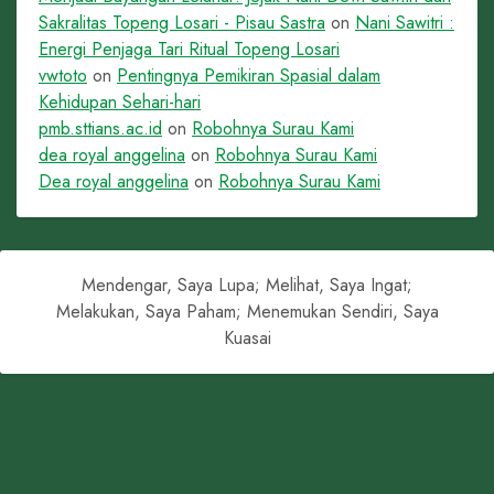
Sakralitas Topeng Losari - Pisau Sastra
on
Nani Sawitri :
Energi Penjaga Tari Ritual Topeng Losari
vwtoto
on
Pentingnya Pemikiran Spasial dalam
Kehidupan Sehari-hari
pmb.sttians.ac.id
on
Robohnya Surau Kami
dea royal anggelina
on
Robohnya Surau Kami
Dea royal anggelina
on
Robohnya Surau Kami
Mendengar, Saya Lupa; Melihat, Saya Ingat;
Melakukan, Saya Paham; Menemukan Sendiri, Saya
Kuasai