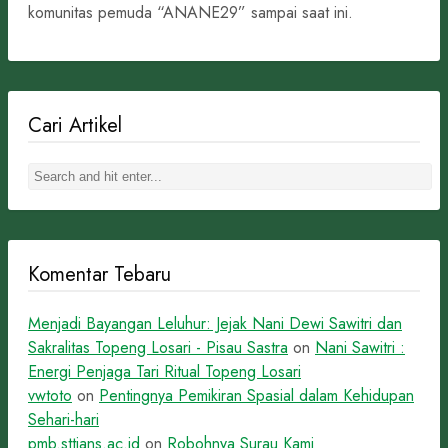
komunitas pemuda “ANANE29” sampai saat ini.
Cari Artikel
Komentar Tebaru
Menjadi Bayangan Leluhur: Jejak Nani Dewi Sawitri dan
Sakralitas Topeng Losari - Pisau Sastra
on
Nani Sawitri :
Energi Penjaga Tari Ritual Topeng Losari
vwtoto
on
Pentingnya Pemikiran Spasial dalam Kehidupan
Sehari-hari
pmb.sttians.ac.id
on
Robohnya Surau Kami