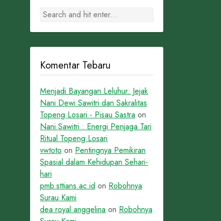
Komentar Tebaru
Menjadi Bayangan Leluhur: Jejak
Nani Dewi Sawitri dan Sakralitas
Topeng Losari - Pisau Sastra
on
Nani Sawitri : Energi Penjaga Tari
Ritual Topeng Losari
vwtoto
on
Pentingnya Pemikiran
Spasial dalam Kehidupan Sehari-
hari
pmb.sttians.ac.id
on
Robohnya
Surau Kami
dea royal anggelina
on
Robohnya