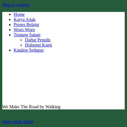
Skip to content
Home
Karya Anak
Proses Belajar
Woro-Woro
Tentang Salam
Daftar Penulis
Hubungi Kami
Katalog Sedapur
We Make The Road by Walking
karya anak salam