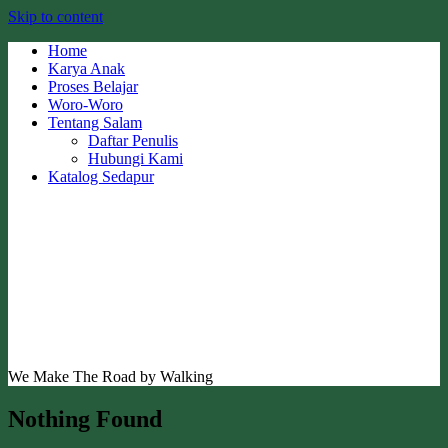
Skip to content
Home
Karya Anak
Proses Belajar
Woro-Woro
Tentang Salam
Daftar Penulis
Hubungi Kami
Katalog Sedapur
We Make The Road by Walking
Nothing Found