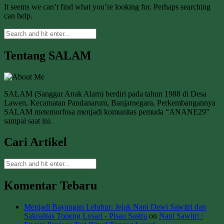
It seems we can’t find what you’re looking for. Perhaps searching
can help.
Tentang SALAM
SALAM (Sanggar Anak Alam) berdiri pada tahun 1988 di Desa
Lawen, Kecamatan Pandanarum, Banjarnegara, Perkembangannya
SALAM metemorfosa menjadi komunitas pemuda “ANANE29”
sampai saat ini.
Cari Artikel
Komentar Tebaru
Menjadi Bayangan Leluhur: Jejak Nani Dewi Sawitri dan
Sakralitas Topeng Losari - Pisau Sastra
on
Nani Sawitri :