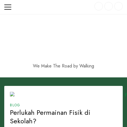
Skip
to
content
We Make The Road by Walking
BLOG
Perlukah Permainan Fisik di
Sekolah?