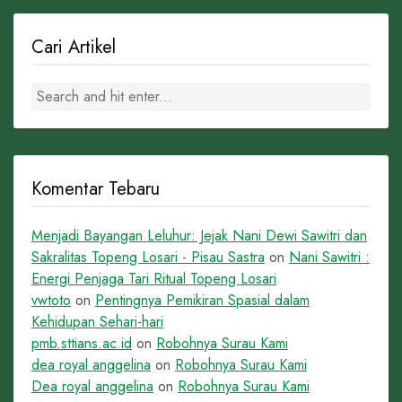
Cari Artikel
Komentar Tebaru
Menjadi Bayangan Leluhur: Jejak Nani Dewi Sawitri dan
Sakralitas Topeng Losari - Pisau Sastra
on
Nani Sawitri :
Energi Penjaga Tari Ritual Topeng Losari
vwtoto
on
Pentingnya Pemikiran Spasial dalam
Kehidupan Sehari-hari
pmb.sttians.ac.id
on
Robohnya Surau Kami
dea royal anggelina
on
Robohnya Surau Kami
Dea royal anggelina
on
Robohnya Surau Kami