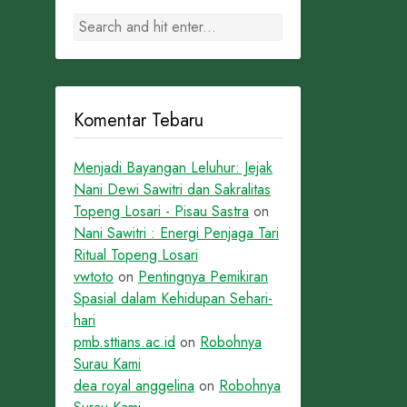
Komentar Tebaru
Menjadi Bayangan Leluhur: Jejak
Nani Dewi Sawitri dan Sakralitas
Topeng Losari - Pisau Sastra
on
Nani Sawitri : Energi Penjaga Tari
Ritual Topeng Losari
vwtoto
on
Pentingnya Pemikiran
Spasial dalam Kehidupan Sehari-
hari
pmb.sttians.ac.id
on
Robohnya
Surau Kami
dea royal anggelina
on
Robohnya