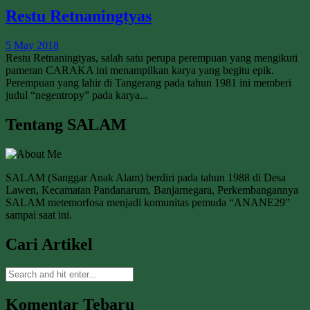
Restu Retnaningtyas
5 May 2018
Restu Retnaningtyas, salah satu perupa perempuan yang mengikuti
pameran CARAKA ini menampilkan karya yang begitu epik.
Perempuan yang lahir di Tangerang pada tahun 1981 ini memberi
judul “negentropy” pada karya...
Tentang SALAM
SALAM (Sanggar Anak Alam) berdiri pada tahun 1988 di Desa
Lawen, Kecamatan Pandanarum, Banjarnegara, Perkembangannya
SALAM metemorfosa menjadi komunitas pemuda “ANANE29”
sampai saat ini.
Cari Artikel
Komentar Tebaru