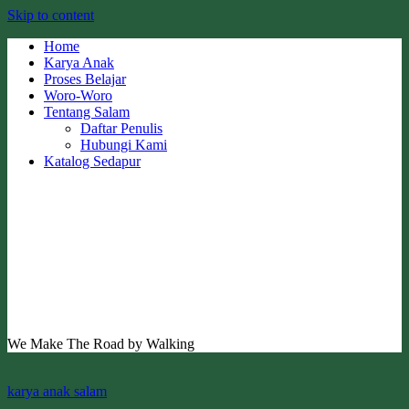
Skip to content
Home
Karya Anak
Proses Belajar
Woro-Woro
Tentang Salam
Daftar Penulis
Hubungi Kami
Katalog Sedapur
We Make The Road by Walking
karya anak salam