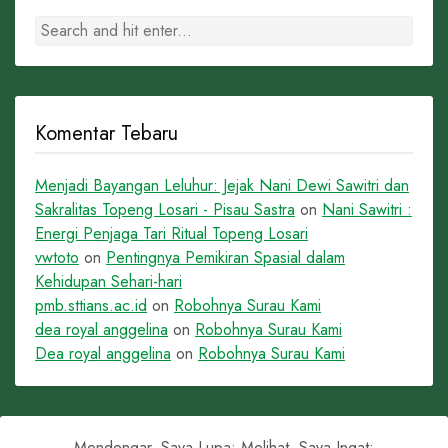
Komentar Tebaru
Menjadi Bayangan Leluhur: Jejak Nani Dewi Sawitri dan
Sakralitas Topeng Losari - Pisau Sastra
on
Nani Sawitri :
Energi Penjaga Tari Ritual Topeng Losari
vwtoto
on
Pentingnya Pemikiran Spasial dalam
Kehidupan Sehari-hari
pmb.sttians.ac.id
on
Robohnya Surau Kami
dea royal anggelina
on
Robohnya Surau Kami
Dea royal anggelina
on
Robohnya Surau Kami
Mendengar, Saya Lupa; Melihat, Saya Ingat;