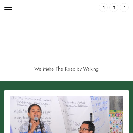
Skip
to
content
We Make The Road by Walking