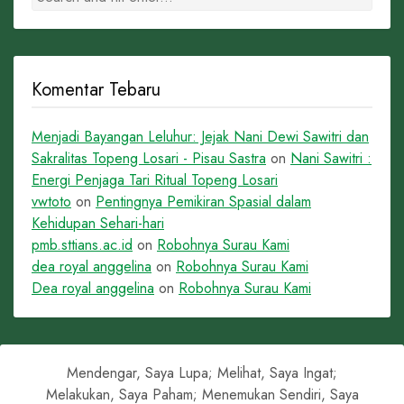
Komentar Tebaru
Menjadi Bayangan Leluhur: Jejak Nani Dewi Sawitri dan
Sakralitas Topeng Losari - Pisau Sastra
on
Nani Sawitri :
Energi Penjaga Tari Ritual Topeng Losari
vwtoto
on
Pentingnya Pemikiran Spasial dalam
Kehidupan Sehari-hari
pmb.sttians.ac.id
on
Robohnya Surau Kami
dea royal anggelina
on
Robohnya Surau Kami
Dea royal anggelina
on
Robohnya Surau Kami
Mendengar, Saya Lupa; Melihat, Saya Ingat;
Melakukan, Saya Paham; Menemukan Sendiri, Saya