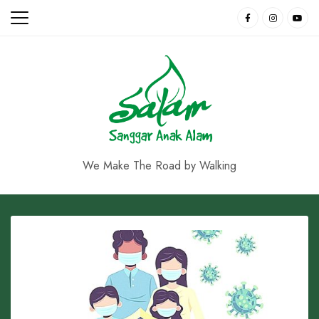
Skip
to
content
We Make The Road by Walking