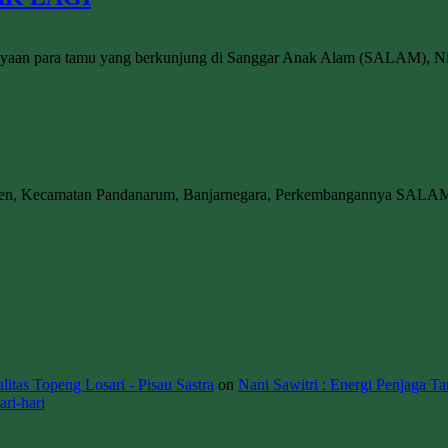
tanyaan para tamu yang berkunjung di Sanggar Anak Alam (SALAM), Ni
wen, Kecamatan Pandanarum, Banjarnegara, Perkembangannya SALA
itas Topeng Losari - Pisau Sastra
on
Nani Sawitri : Energi Penjaga Ta
ri-hari