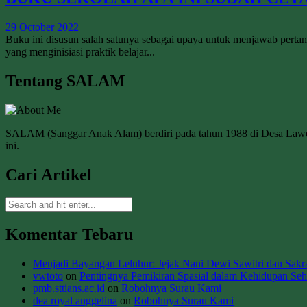
29 October 2022
Buku ini disusun salah satunya sebagai upaya untuk menjawab per
yang menginisiasi praktik belajar...
Tentang SALAM
SALAM (Sanggar Anak Alam) berdiri pada tahun 1988 di Desa La
ini.
Cari Artikel
Komentar Tebaru
Menjadi Bayangan Leluhur: Jejak Nani Dewi Sawitri dan Sakral
vwtoto
on
Pentingnya Pemikiran Spasial dalam Kehidupan Seha
pmb.sttians.ac.id
on
Robohnya Surau Kami
dea royal anggelina
on
Robohnya Surau Kami