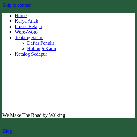
Skip to content
Home
Karya Anak
Proses Belajar
Woro-Woro
Tentang Salam
Daftar Penulis
Hubungi Kami
Katalog Sedapur
We Make The Road by Walking
Blog