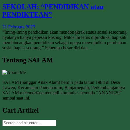
SEKOLAH: “PENDIDIKAN atau
PENDIKTEAN”
21 February 2023
”Iming-iming pendidikan akan mendongkrak status sosial seseorang
nyatanya hanya pepesan kosong. Mitos ini terus diproduksi tiap kali
membincangkan pendidikan sebagai upaya mewujudkan perubahan
sosial bagi seseorang.” Seberapa besar diri dan...
Tentang SALAM
SALAM (Sanggar Anak Alam) berdiri pada tahun 1988 di Desa
Lawen, Kecamatan Pandanarum, Banjarnegara, Perkembangannya
SALAM metemorfosa menjadi komunitas pemuda “ANANE29”
sampai saat ini.
Cari Artikel