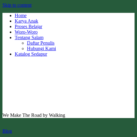
Skip to content
Home
Karya Anak
Proses Belajar
Woro-Woro
Tentang Salam
Daftar Penulis
Hubungi Kami
Katalog Sedapur
We Make The Road by Walking
Blog