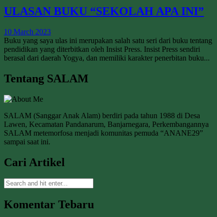
ULASAN BUKU “SEKOLAH APA INI”
10 March 2023
Buku yang saya ulas ini merupakan salah satu seri dari buku tentang
pendidikan yang diterbitkan oleh Insist Press. Insist Press sendiri
berasal dari daerah Yogya, dan memiliki karakter penerbitan buku...
Tentang SALAM
SALAM (Sanggar Anak Alam) berdiri pada tahun 1988 di Desa
Lawen, Kecamatan Pandanarum, Banjarnegara, Perkembangannya
SALAM metemorfosa menjadi komunitas pemuda “ANANE29”
sampai saat ini.
Cari Artikel
Komentar Tebaru