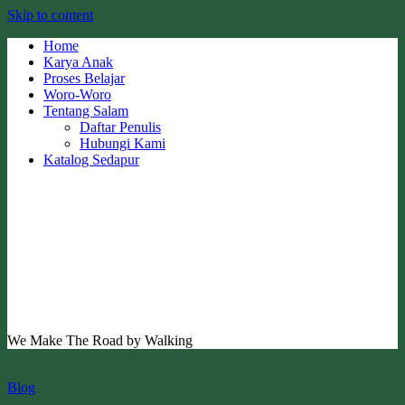
Skip to content
Home
Karya Anak
Proses Belajar
Woro-Woro
Tentang Salam
Daftar Penulis
Hubungi Kami
Katalog Sedapur
We Make The Road by Walking
Blog