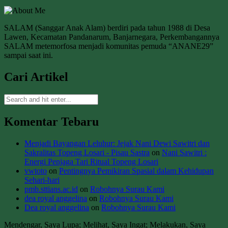
SALAM (Sanggar Anak Alam) berdiri pada tahun 1988 di Desa
Lawen, Kecamatan Pandanarum, Banjarnegara, Perkembangannya
SALAM metemorfosa menjadi komunitas pemuda “ANANE29”
sampai saat ini.
Cari Artikel
Komentar Tebaru
Menjadi Bayangan Leluhur: Jejak Nani Dewi Sawitri dan
Sakralitas Topeng Losari - Pisau Sastra
on
Nani Sawitri :
Energi Penjaga Tari Ritual Topeng Losari
vwtoto
on
Pentingnya Pemikiran Spasial dalam Kehidupan
Sehari-hari
pmb.sttians.ac.id
on
Robohnya Surau Kami
dea royal anggelina
on
Robohnya Surau Kami
Dea royal anggelina
on
Robohnya Surau Kami
Mendengar, Saya Lupa; Melihat, Saya Ingat; Melakukan, Saya