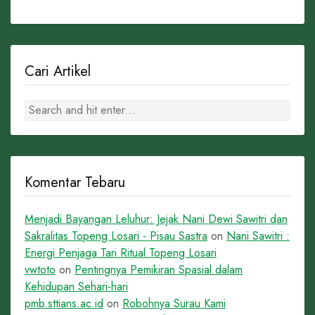
Cari Artikel
Komentar Tebaru
Menjadi Bayangan Leluhur: Jejak Nani Dewi Sawitri dan
Sakralitas Topeng Losari - Pisau Sastra
on
Nani Sawitri :
Energi Penjaga Tari Ritual Topeng Losari
vwtoto
on
Pentingnya Pemikiran Spasial dalam
Kehidupan Sehari-hari
pmb.sttians.ac.id
on
Robohnya Surau Kami