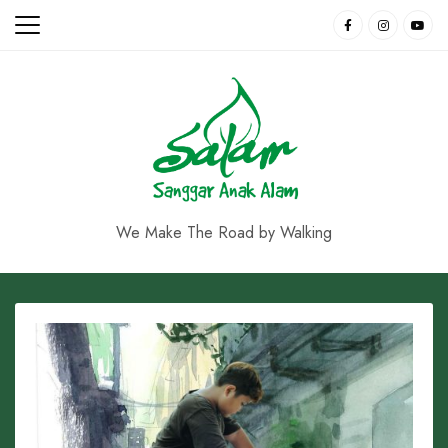
Skip
to
content
We Make The Road by Walking