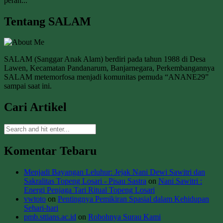
peran...
Tentang SALAM
SALAM (Sanggar Anak Alam) berdiri pada tahun 1988 di Desa
Lawen, Kecamatan Pandanarum, Banjarnegara, Perkembangannya
SALAM metemorfosa menjadi komunitas pemuda “ANANE29”
sampai saat ini.
Cari Artikel
Komentar Tebaru
Menjadi Bayangan Leluhur: Jejak Nani Dewi Sawitri dan
Sakralitas Topeng Losari - Pisau Sastra
on
Nani Sawitri :
Energi Penjaga Tari Ritual Topeng Losari
vwtoto
on
Pentingnya Pemikiran Spasial dalam Kehidupan
Sehari-hari
pmb.sttians.ac.id
on
Robohnya Surau Kami