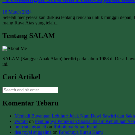
16 March 2024
Setelah menyelesaikan diskusi tentang rencana untuk minggu depan,
ruang Raya Atas yang telah...
Tentang SALAM
SALAM (Sanggar Anak Alam) berdiri pada tahun 1988 di Desa La
ini.
Cari Artikel
Komentar Tebaru
Menjadi Bayangan Leluhur: Jejak Nani Dewi Sawitri dan Sakral
vwtoto
on
Pentingnya Pemikiran Spasial dalam Kehidupan Seha
pmb.sttians.ac.id
on
Robohnya Surau Kami
dea royal anggelina
on
Robohnya Surau Kami