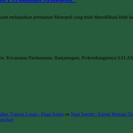
 kami melanjutkan permainan Monopoli yang telah dimodifikasi lebih l
wen, Kecamatan Pandanarum, Banjarnegara, Perkembangannya SALA
itas Topeng Losari - Pisau Sastra
on
Nani Sawitri : Energi Penjaga Ta
ri-hari