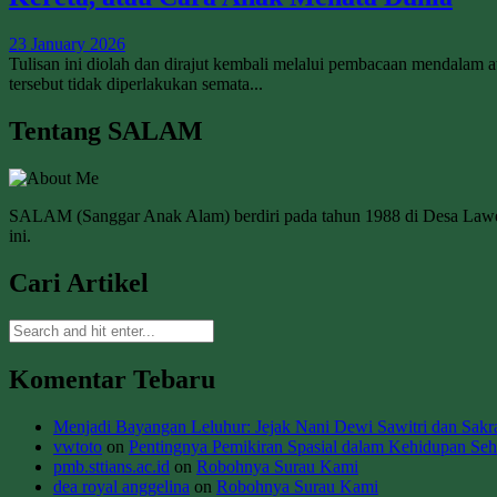
23 January 2026
Tulisan ini diolah dan dirajut kembali melalui pembacaan mendalam 
tersebut tidak diperlakukan semata...
Tentang SALAM
SALAM (Sanggar Anak Alam) berdiri pada tahun 1988 di Desa La
ini.
Cari Artikel
Komentar Tebaru
Menjadi Bayangan Leluhur: Jejak Nani Dewi Sawitri dan Sakral
vwtoto
on
Pentingnya Pemikiran Spasial dalam Kehidupan Seha
pmb.sttians.ac.id
on
Robohnya Surau Kami
dea royal anggelina
on
Robohnya Surau Kami