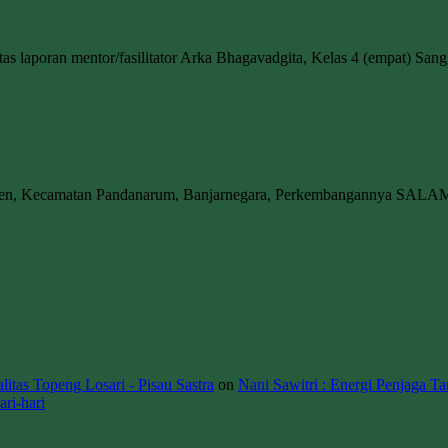
atas laporan mentor/fasilitator Arka Bhagavadgita, Kelas 4 (empat) S
wen, Kecamatan Pandanarum, Banjarnegara, Perkembangannya SALA
itas Topeng Losari - Pisau Sastra
on
Nani Sawitri : Energi Penjaga Ta
ri-hari