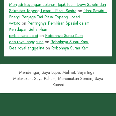
Menjadi Bayangan Leluhur: Jejak Nani Dewi Sawitri dan
Sakralitas Topeng Losari - Pisau Sastra
on
Nani Sawitri :
Energi Penjaga Tari Ritual Topeng Losari
vwtoto
on
Pentingnya Pemikiran Spasial dalam
Kehidupan Sehari-hari
pmb.sttians.ac.id
on
Robohnya Surau Kami
dea royal anggelina
on
Robohnya Surau Kami
Dea royal anggelina
on
Robohnya Surau Kami
Mendengar, Saya Lupa; Melihat, Saya Ingat;
Melakukan, Saya Paham; Menemukan Sendiri, Saya
Kuasai