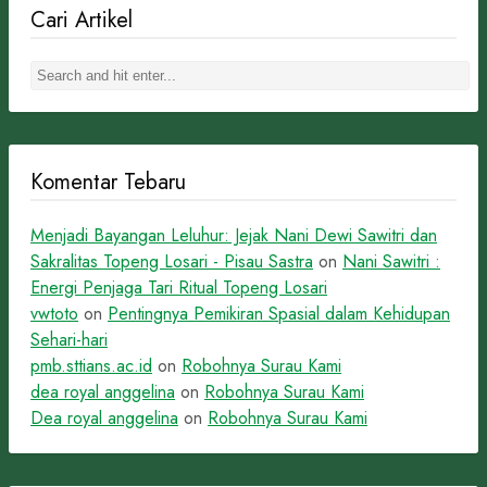
Cari Artikel
Komentar Tebaru
Menjadi Bayangan Leluhur: Jejak Nani Dewi Sawitri dan
Sakralitas Topeng Losari - Pisau Sastra
on
Nani Sawitri :
Energi Penjaga Tari Ritual Topeng Losari
vwtoto
on
Pentingnya Pemikiran Spasial dalam Kehidupan
Sehari-hari
pmb.sttians.ac.id
on
Robohnya Surau Kami
dea royal anggelina
on
Robohnya Surau Kami
Dea royal anggelina
on
Robohnya Surau Kami