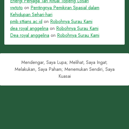
Energi Penjaga Tari Ritual Topeng Losari
vwtoto
on
Pentingnya Pemikiran Spasial dalam
Kehidupan Sehari-hari
pmb.sttians.ac.id
on
Robohnya Surau Kami
dea royal anggelina
on
Robohnya Surau Kami
Dea royal anggelina
on
Robohnya Surau Kami
Mendengar, Saya Lupa; Melihat, Saya Ingat;
Melakukan, Saya Paham; Menemukan Sendiri, Saya
Kuasai