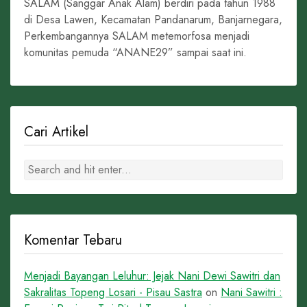
SALAM (Sanggar Anak Alam) berdiri pada tahun 1988
di Desa Lawen, Kecamatan Pandanarum, Banjarnegara,
Perkembangannya SALAM metemorfosa menjadi
komunitas pemuda “ANANE29” sampai saat ini.
Cari Artikel
Komentar Tebaru
Menjadi Bayangan Leluhur: Jejak Nani Dewi Sawitri dan
Sakralitas Topeng Losari - Pisau Sastra
on
Nani Sawitri :