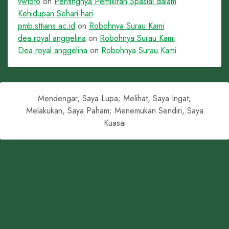
vwtoto
on
Pentingnya Pemikiran Spasial dalam
Kehidupan Sehari-hari
pmb.sttians.ac.id
on
Robohnya Surau Kami
dea royal anggelina
on
Robohnya Surau Kami
Dea royal anggelina
on
Robohnya Surau Kami
Mendengar, Saya Lupa; Melihat, Saya Ingat;
Melakukan, Saya Paham; Menemukan Sendiri, Saya
Kuasai