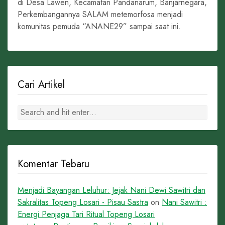
di Desa Lawen, Kecamatan Pandanarum, Banjarnegara,
Perkembangannya SALAM metemorfosa menjadi
komunitas pemuda “ANANE29” sampai saat ini.
Cari Artikel
Komentar Tebaru
Menjadi Bayangan Leluhur: Jejak Nani Dewi Sawitri dan
Sakralitas Topeng Losari - Pisau Sastra
on
Nani Sawitri :
Energi Penjaga Tari Ritual Topeng Losari