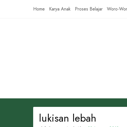
Skip
Home
Karya Anak
Proses Belajar
Woro-Wo
to
content
lukisan lebah