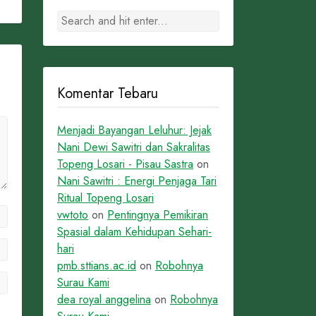
Komentar Tebaru
Menjadi Bayangan Leluhur: Jejak
Nani Dewi Sawitri dan Sakralitas
Topeng Losari - Pisau Sastra
on
Nani Sawitri : Energi Penjaga Tari
Ritual Topeng Losari
vwtoto
on
Pentingnya Pemikiran
Spasial dalam Kehidupan Sehari-
hari
pmb.sttians.ac.id
on
Robohnya
Surau Kami
dea royal anggelina
on
Robohnya