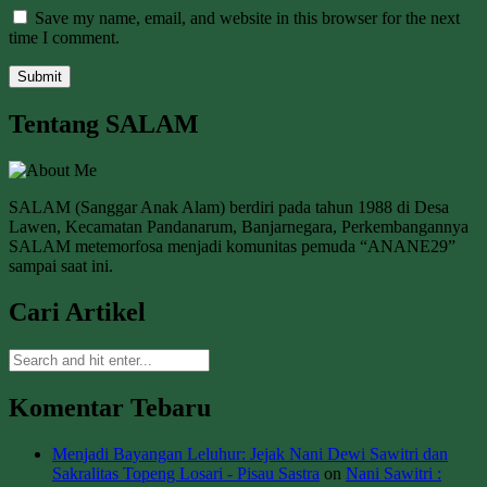
Save my name, email, and website in this browser for the next
time I comment.
Tentang SALAM
SALAM (Sanggar Anak Alam) berdiri pada tahun 1988 di Desa
Lawen, Kecamatan Pandanarum, Banjarnegara, Perkembangannya
SALAM metemorfosa menjadi komunitas pemuda “ANANE29”
sampai saat ini.
Cari Artikel
Komentar Tebaru
Menjadi Bayangan Leluhur: Jejak Nani Dewi Sawitri dan
Sakralitas Topeng Losari - Pisau Sastra
on
Nani Sawitri :