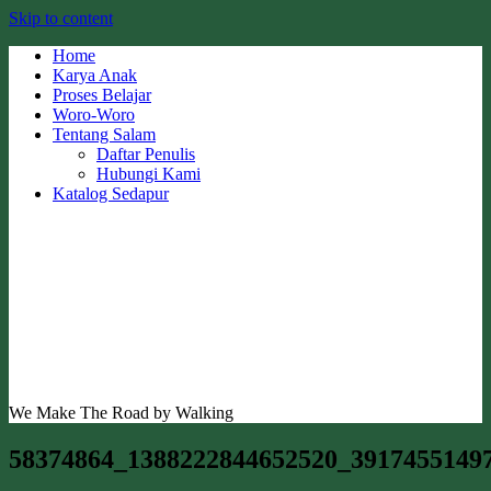
Skip to content
Home
Karya Anak
Proses Belajar
Woro-Woro
Tentang Salam
Daftar Penulis
Hubungi Kami
Katalog Sedapur
We Make The Road by Walking
58374864_1388222844652520_3917455149