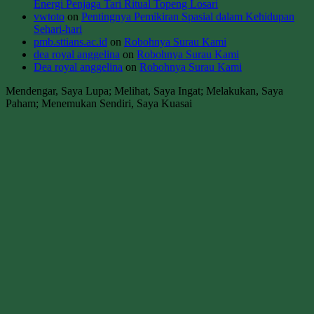
Energi Penjaga Tari Ritual Topeng Losari
vwtoto
on
Pentingnya Pemikiran Spasial dalam Kehidupan
Sehari-hari
pmb.sttians.ac.id
on
Robohnya Surau Kami
dea royal anggelina
on
Robohnya Surau Kami
Dea royal anggelina
on
Robohnya Surau Kami
Mendengar, Saya Lupa; Melihat, Saya Ingat; Melakukan, Saya
Paham; Menemukan Sendiri, Saya Kuasai