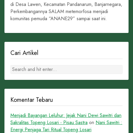
di Desa Lawen, Kecamatan Pandanarum, Banjarnegara,
Perkembangannya SALAM metemorfosa menjadi
komunitas pemuda “ANANE29” sampai saat ini.
Cari Artikel
Komentar Tebaru
Menjadi Bayangan Leluhur: Jejak Nani Dewi Sawitri dan
Sakralitas Topeng Losari - Pisau Sastra
on
Nani Sawitri :
Energi Penjaga Tari Ritual Topeng Losari