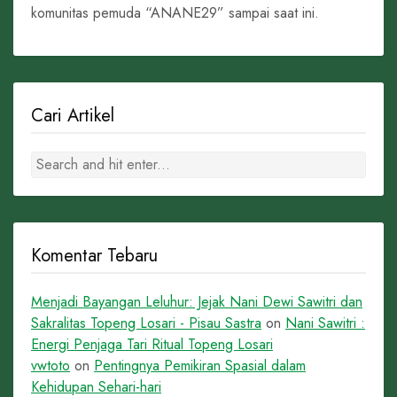
komunitas pemuda “ANANE29” sampai saat ini.
Cari Artikel
Komentar Tebaru
Menjadi Bayangan Leluhur: Jejak Nani Dewi Sawitri dan
Sakralitas Topeng Losari - Pisau Sastra
on
Nani Sawitri :
Energi Penjaga Tari Ritual Topeng Losari
vwtoto
on
Pentingnya Pemikiran Spasial dalam
Kehidupan Sehari-hari