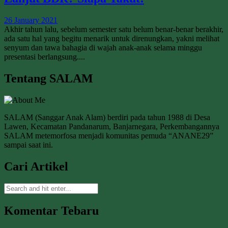
26 January 2021
Akhir tahun lalu, sebelum semester satu belum benar-benar berakhir,
ada satu hal yang begitu menarik untuk direnungkan, yakni melihat
senyum dan tawa bahagia di wajah anak-anak selama minggu
presentasi berlangsung....
Tentang SALAM
SALAM (Sanggar Anak Alam) berdiri pada tahun 1988 di Desa
Lawen, Kecamatan Pandanarum, Banjarnegara, Perkembangannya
SALAM metemorfosa menjadi komunitas pemuda “ANANE29”
sampai saat ini.
Cari Artikel
Komentar Tebaru