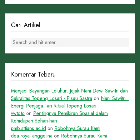
Cari Artikel
Komentar Tebaru
Menjadi Bayangan Leluhur: Jejak Nani Dewi Sawitri dan
Sakralitas Topeng Losari - Pisau Sastra
on
Nani Sawitri :
Energi Penjaga Tari Ritual Topeng Losari
vwtoto
on
Pentingnya Pemikiran Spasial dalam
Kehidupan Sehari-hari
pmb.sttians.ac.id
on
Robohnya Surau Kami
dea royal anggelina
on
Robohnya Surau Kami