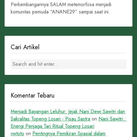
Perkembangannya SALAM metemorfosa menjadi
komunitas pemuda “ANANE29” sampai saat ini.
Cari Artikel
Komentar Tebaru
Menjadi Bayangan Leluhur: Jejak Nani Dewi Sawitri dan
Sakralitas Topeng Losari - Pisau Sastra
on
Nani Sawitri :
Energi Penjaga Tari Ritual Topeng Losari
vwtoto
on
Pentingnya Pemikiran Spasial dalam