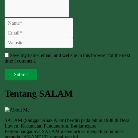
Save my name, email, and website in this browser for the next
time I comment.
Tentang SALAM
SALAM (Sanggar Anak Alam) berdiri pada tahun 1988 di Desa
Lawen, Kecamatan Pandanarum, Banjarnegara,
Perkembangannya SALAM metemorfosa menjadi komunitas
pemuda “ANANE29” sampai saat ini.