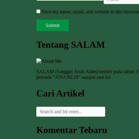
Save my name, email, and website in this browser
Tentang SALAM
SALAM (Sanggar Anak Alam) berdiri pada tahun 
pemuda “ANANE29” sampai saat ini.
Cari Artikel
Komentar Tebaru