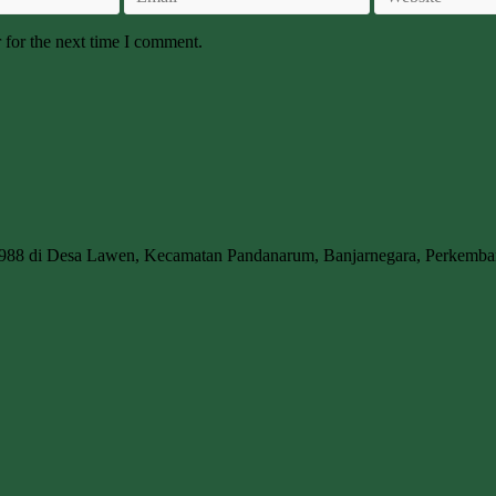
 for the next time I comment.
1988 di Desa Lawen, Kecamatan Pandanarum, Banjarnegara, Perkem